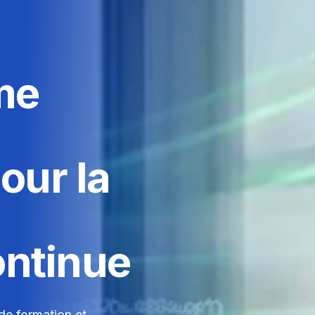
me
our la
ontinue
de formation et