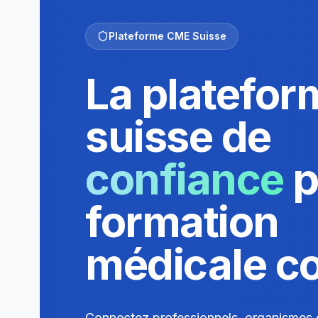
Plateforme CME Suisse
La platefor
suisse de
confiance
p
formation
médicale c
Connectez professionnels, organismes 